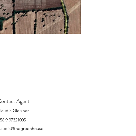
ontact Agent
laudia Gleixner
56 9 97321005
laudia@thegreenhouse.
l