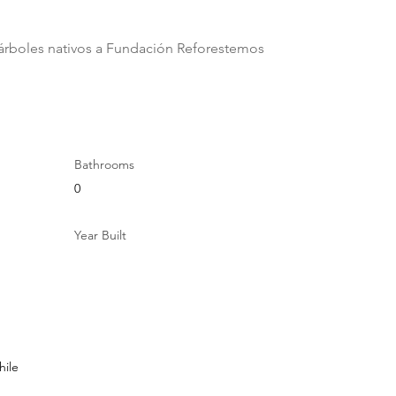
0 árboles nativos a Fundación Reforestemos
Bathrooms
0
Year Built
hile