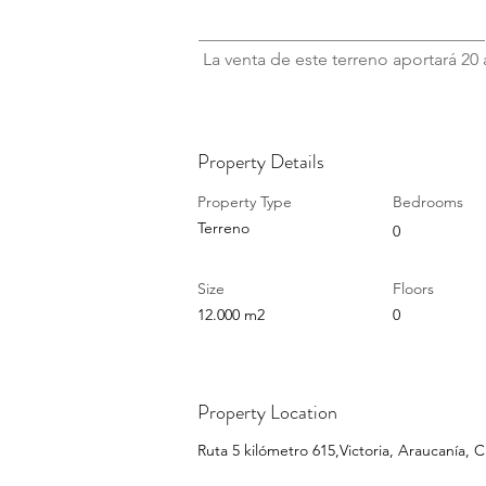
_________________________________
 La venta de este terreno aportará 2
Property Details
Property Type
Bedrooms
Terreno
0
Size
Floors
12.000 m2
0
Property Location
Ruta 5 kilómetro 615,Victoria, Araucanía, C