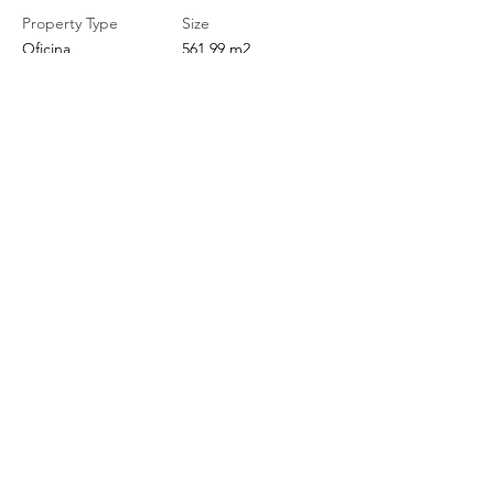
Property Type
Size
Oficina
561,99 m2
Bedrooms
Bathrooms
7
3
Year Built
Floors
1982
10
Property Location
Avenida El Bosque 130, Providencia, Chile