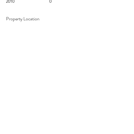
2010
0
Property Location
Av. Tobalaba 1068, Puente Alto, Región
Metropolitana, Chile
Contact Agent